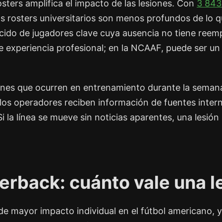
osters amplifica el impacto de las lesiones. Con
3 843
los rosters universitarios son menos profundos de lo
do de jugadores clave cuya ausencia no tiene reemp
ene experiencia profesional; en la NCAAF, puede ser u
ones que ocurren en entrenamiento durante la semana s
los operadores reciben información de fuentes interna
Si la línea se mueve sin noticias aparentes, una lesió
terback: cuánto vale una 
 de mayor impacto individual en el fútbol americano, y