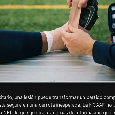
sitario, una lesión puede transformar un partido comp
sta segura en una derrota inesperada. La NCAAF no ti
 la NFL, lo que genera asimetrías de información que 