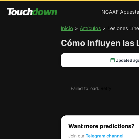
NCAAF Apuesta
Inicio
>
Artículos
>
Lesiones Lí
Cómo Influyen las 
Updated ag
Failed to load.
Retry
Want more predictions?
Join our
Telegram channel