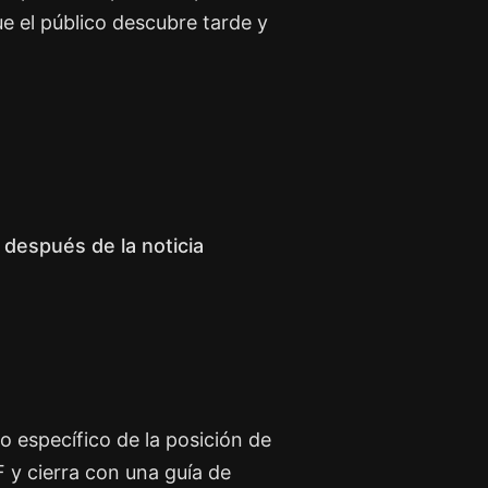
ue el público descubre tarde y
después de la noticia
to específico de la posición de
 y cierra con una guía de