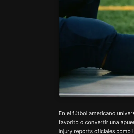
En el fútbol americano univer
favorito o convertir una apue
injury reports oficiales como