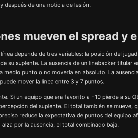
y después de una noticia de lesión.
nes mueven el spread y el
 línea depende de tres variables: la posición del jugad
d de su suplente. La ausencia de un linebacker titular
a medio punto o no moverla en absoluto. La ausencia 
puede mover la línea entre 3 y 7 puntos.
te. Si un equipo que era favorito a −10 pierde a su QB
ercepción del suplente. El total también se mueve, g
eciso reduce la expectativa de puntos del equipo afe
l alza por la ausencia, el total combinado baja.