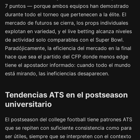
7 puntos — porque ambos equipos han demostrado
durante todo el torneo que pertenecen a la élite. El
mercado de futuros se cierra, los props individuales
explotan en variedad, y el live betting alcanza niveles
de actividad solo comparables con el Super Bowl.
Paradójicamente, la eficiencia del mercado en la final
hace que sea el partido del CFP donde menos edge
tiene el apostador informado: cuando todo el mundo
está mirando, las ineficiencias desaparecen.
Tendencias ATS en el postseason
universitario
El postseason del college football tiene patrones ATS
que se repiten con suficiente consistencia como para
ser útiles, siempre que se interpreten con el contexto