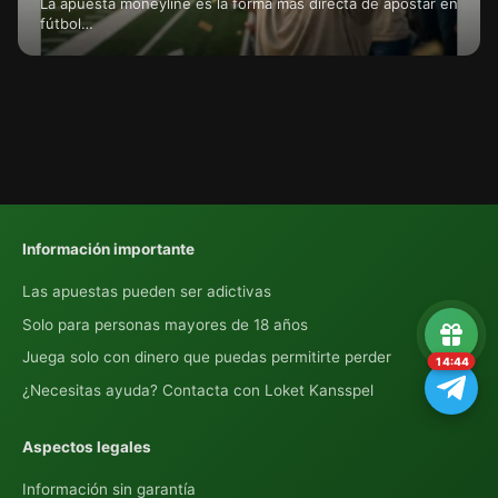
La apuesta moneyline es la forma más directa de apostar en
fútbol…
Información importante
Las apuestas pueden ser adictivas
Solo para personas mayores de 18 años
Juega solo con dinero que puedas permitirte perder
14:43
¿Necesitas ayuda? Contacta con Loket Kansspel
Aspectos legales
Información sin garantía