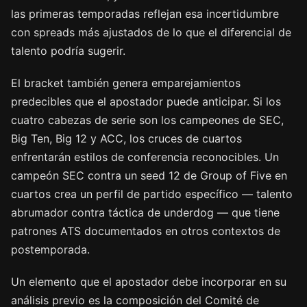
las primeras temporadas reflejan esa incertidumbre
con spreads más ajustados de lo que el diferencial de
talento podría sugerir.
El bracket también genera emparejamientos
predecibles que el apostador puede anticipar. Si los
cuatro cabezas de serie son los campeones de SEC,
Big Ten, Big 12 y ACC, los cruces de cuartos
enfrentarán estilos de conferencia reconocibles. Un
campeón SEC contra un seed 12 de Group of Five en
cuartos crea un perfil de partido específico — talento
abrumador contra táctica de underdog — que tiene
patrones ATS documentados en otros contextos de
postemporada.
Un elemento que el apostador debe incorporar en su
análisis previo es la composición del Comité de