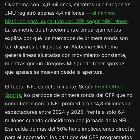
Oklahoma con 14,9 millones, mientras que Oregon vs
JMU registró apenas 4,4 millones —
el mínimo
histórico para un partido del CFP, según NBC News
.
La asimetría de atracción entre emparejamientos
explica por qué los mercados de primera ronda son
tan dispares en liquidez: un Alabama-Oklahoma
genera líneas ajustadas con movimiento constante,
mientras que un Oregon-JMU puede tener spreads
que apenas se mueven desde la apertura.
El factor NFL es determinante. Según
Front Office
Sports
, los partidos de primera ronda del CFP que no
compitieron con la NFL promediaron 14,3 millones de
espectadores entre 2024 y 2025, frente a solo 6,4
millones cuando coincidieron con jornada de la NFL.
Esa caída de más del 50% tiene implicaciones directas
para el apostador: los partidos del CFP programados