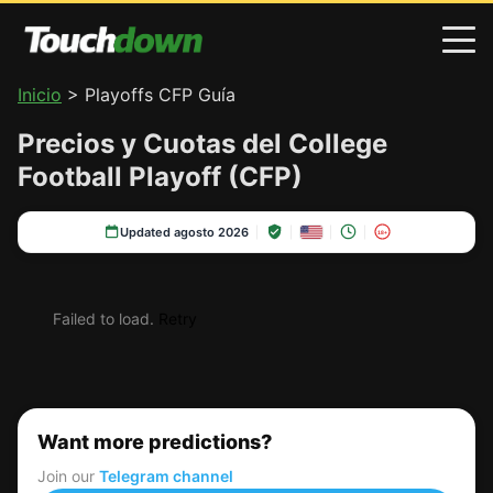
Inicio
>
Playoffs CFP Guía
Precios y Cuotas del College
Football Playoff (CFP)
Updated agosto 2026
18+
Failed to load.
Retry
Want more predictions?
Join our
Telegram channel