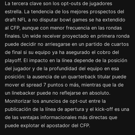
La tercera clave son los opt-outs de jugadores
estrella. La tendencia de los mejores prospectos del
draft NFL a no disputar bowl games se ha extendido
al CFP, aunque con menor frecuencia en las rondas
finales. Un wide receiver proyectado en primera ronda
puede decidir no arriesgarse en un partido de cuartos
de final si su equipo ya ha asegurado el cobro del
playoff. El impacto en la línea depende de la posición
del jugador y de la profundidad del equipo en esa
posición: la ausencia de un quarterback titular puede
mover el spread 7 puntos o más, mientras que la de
un linebacker puede no reflejarse en absoluto.
Monitorizar los anuncios de opt-out entre la
publicación de la línea de apertura y el kick-off es una
de las ventajas informacionales más directas que
puede explotar el apostador del CFP.