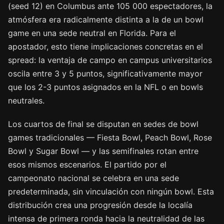
(seed 12) en Columbus ante 105 000 espectadores, la
atmósfera era radicalmente distinta a la de un bowl
game en una sede neutral en Florida. Para el
apostador, esto tiene implicaciones concretas en el
spread: la ventaja de campo en campus universitarios
oscila entre 3 y 5 puntos, significativamente mayor
que los 2-3 puntos asignados en la NFL o en bowls
neutrales.
Los cuartos de final se disputan en sedes de bowl
games tradicionales — Fiesta Bowl, Peach Bowl, Rose
Bowl y Sugar Bowl — y las semifinales rotan entre
esos mismos escenarios. El partido por el
campeonato nacional se celebra en una sede
predeterminada, sin vinculación con ningún bowl. Esta
distribución crea una progresión desde la localía
intensa de primera ronda hacia la neutralidad de las