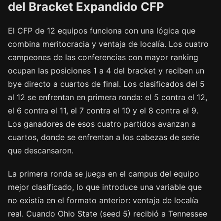
del Bracket Expandido CFP
El CFP de 12 equipos funciona con una lógica que
combina meritocracia y ventaja de localía. Los cuatro
campeones de las conferencias con mayor ranking
ocupan las posiciones 1 a 4 del bracket y reciben un
bye directo a cuartos de final. Los clasificados del 5
al 12 se enfrentan en primera ronda: el 5 contra el 12,
el 6 contra el 11, el 7 contra el 10 y el 8 contra el 9.
Los ganadores de esos cuatro partidos avanzan a
cuartos, donde se enfrentan a los cabezas de serie
que descansaron.
La primera ronda se juega en el campus del equipo
mejor clasificado, lo que introduce una variable que
no existía en el formato anterior: ventaja de localía
real. Cuando Ohio State (seed 5) recibió a Tennessee