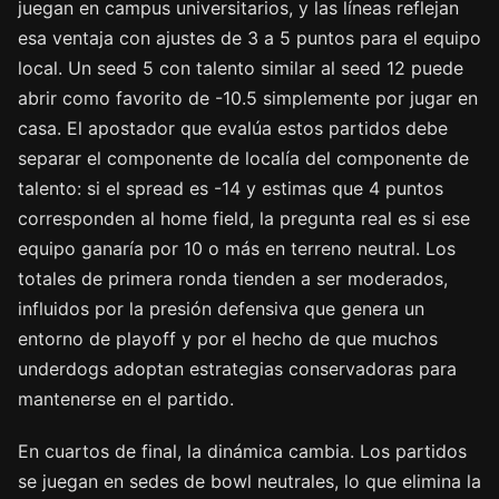
juegan en campus universitarios, y las líneas reflejan
esa ventaja con ajustes de 3 a 5 puntos para el equipo
local. Un seed 5 con talento similar al seed 12 puede
abrir como favorito de -10.5 simplemente por jugar en
casa. El apostador que evalúa estos partidos debe
separar el componente de localía del componente de
talento: si el spread es -14 y estimas que 4 puntos
corresponden al home field, la pregunta real es si ese
equipo ganaría por 10 o más en terreno neutral. Los
totales de primera ronda tienden a ser moderados,
influidos por la presión defensiva que genera un
entorno de playoff y por el hecho de que muchos
underdogs adoptan estrategias conservadoras para
mantenerse en el partido.
En cuartos de final, la dinámica cambia. Los partidos
se juegan en sedes de bowl neutrales, lo que elimina la