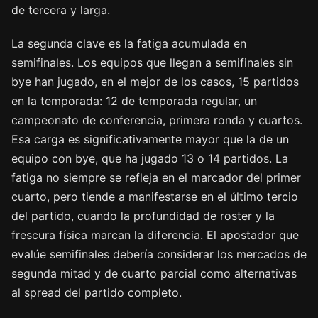
de tercera y larga.
La segunda clave es la fatiga acumulada en
semifinales. Los equipos que llegan a semifinales sin
bye han jugado, en el mejor de los casos, 15 partidos
en la temporada: 12 de temporada regular, un
campeonato de conferencia, primera ronda y cuartos.
Esa carga es significativamente mayor que la de un
equipo con bye, que ha jugado 13 o 14 partidos. La
fatiga no siempre se refleja en el marcador del primer
cuarto, pero tiende a manifestarse en el último tercio
del partido, cuando la profundidad de roster y la
frescura física marcan la diferencia. El apostador que
evalúe semifinales debería considerar los mercados de
segunda mitad y de cuarto parcial como alternativas
al spread del partido completo.