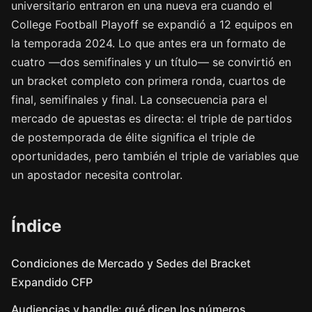
universitario entraron en una nueva era cuando el
College Football Playoff se expandió a 12 equipos en
la temporada 2024. Lo que antes era un formato de
cuatro —dos semifinales y un título— se convirtió en
un bracket completo con primera ronda, cuartos de
final, semifinales y final. La consecuencia para el
mercado de apuestas es directa: el triple de partidos
de postemporada de élite significa el triple de
oportunidades, pero también el triple de variables que
un apostador necesita controlar.
Índice
Condiciones de Mercado y Sedes del Bracket
Expandido CFP
Audiencias y handle: qué dicen los números