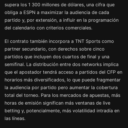
supera los 1 300 millones de dólares, una cifra que
obliga a ESPN a maximizar la audiencia de cada
partido y, por extensión, a influir en la programación
del calendario con criterios comerciales.
El contrato también incorpora a TNT Sports como
partner secundario, con derechos sobre cinco
partidos que incluyen dos cuartos de final y una
semifinal. La distribución entre dos networks implica
que el apostador tendrá acceso a partidos del CFP en
horarios más diversificados, lo que puede fragmentar
la audiencia por partido pero aumentar la cobertura
total del torneo. Para los mercados de apuestas, más
horas de emisión significan más ventanas de live
betting y, potencialmente, más volatilidad intradía en
las líneas.