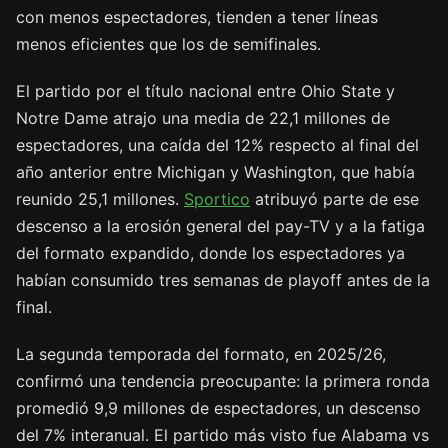
con menos espectadores, tienden a tener líneas
menos eficientes que los de semifinales.
El partido por el título nacional entre Ohio State y
Notre Dame atrajo una media de 22,1 millones de
espectadores, una caída del 12% respecto al final del
año anterior entre Michigan y Washington, que había
reunido 25,1 millones.
Sportico
atribuyó parte de ese
descenso a la erosión general del pay-TV y a la fatiga
del formato expandido, donde los espectadores ya
habían consumido tres semanas de playoff antes de la
final.
La segunda temporada del formato, en 2025/26,
confirmó una tendencia preocupante: la primera ronda
promedió 9,9 millones de espectadores, un descenso
del 7% interanual. El partido más visto fue Alabama vs