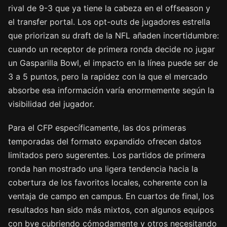
rival de 9-3 que ya tiene la cabeza en el offseason y
el transfer portal. Los opt-outs de jugadores estrella
que priorizan su draft de la NFL añaden incertidumbre:
cuando un receptor de primera ronda decide no jugar
un Gasparilla Bowl, el impacto en la línea puede ser de
3 a 5 puntos, pero la rapidez con la que el mercado
absorbe esa información varía enormemente según la
visibilidad del jugador.
Para el CFP específicamente, las dos primeras
temporadas del formato expandido ofrecen datos
limitados pero sugerentes. Los partidos de primera
ronda han mostrado una ligera tendencia hacia la
cobertura de los favoritos locales, coherente con la
ventaja de campo en campus. En cuartos de final, los
resultados han sido más mixtos, con algunos equipos
con bye cubriendo cómodamente y otros necesitando