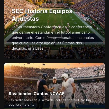
SEC Historia Equipos
Apuestas
La Southeastern Conference es la conferencia
que define el estándar en el fútbol americano
universitario. Con más campeonatos nacionales
que cualquier otra liga en las últimas dos
décadas, una base…
Rivalidades Cuotas NCAAF
Las rivalidades son el alma del college football. No hay
equivalente en…