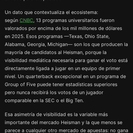
Un dato que contextualiza el ecosistema:
según
CNBC
, 13 programas universitarios fueron
valorados por encima de los mil millones de dólares
en 2025. Esos programas —Texas, Ohio State,
Alabama, Georgia, Michigan— son los que producen la
mayoría de candidatos al Heisman, porque la
visibilidad mediática necesaria para ganar el voto está
directamente ligada a jugar en un equipo de primer
nivel. Un quarterback excepcional en un programa de
Group of Five puede tener estadísticas superiores
pero nunca recibirá los votos de un jugador
comparable en la SEC o el Big Ten.
Esa asimetría de visibilidad es la variable más
importante del mercado Heisman y la que menos se
parece a cualquier otro mercado de apuestas: no gana