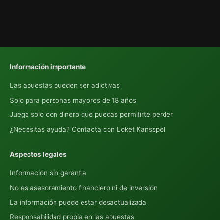
Información importante
Las apuestas pueden ser adictivas
Solo para personas mayores de 18 años
Juega solo con dinero que puedas permitirte perder
¿Necesitas ayuda? Contacta con Loket Kansspel
Aspectos legales
Información sin garantía
No es asesoramiento financiero ni de inversión
La información puede estar desactualizada
Responsabilidad propia en las apuestas