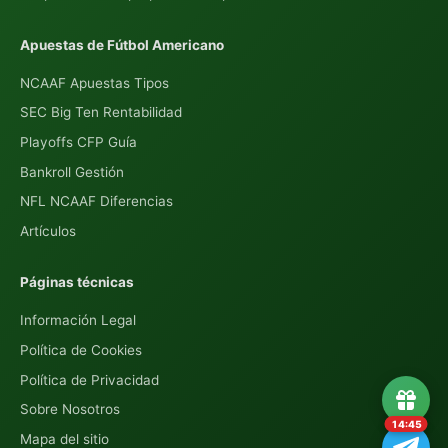
Apuestas de Fútbol Americano
NCAAF Apuestas Tipos
SEC Big Ten Rentabilidad
Playoffs CFP Guía
Bankroll Gestión
NFL NCAAF Diferencias
Artículos
Páginas técnicas
Información Legal
Política de Cookies
Política de Privacidad
Sobre Nosotros
14:44
Mapa del sitio