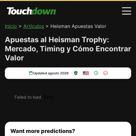
Inicio
>
Artículos
>
Heisman Apuestas Valor
Apuestas al Heisman Trophy:
Mercado, Timing y Cómo Encontrar
Valor
Updated agosto 2026
18+
Failed to load.
Retry
Want more predictions?