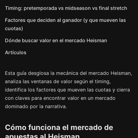
Timing: pretemporada vs midseason vs final stretch
Factores que deciden al ganador (y que mueven las
cuotas)
Dónde buscar valor en el mercado Heisman
Artículos
Esta guía desglosa la mecánica del mercado Heisman,
analiza las ventanas de valor según el timing,
identifica los factores que mueven las cuotas y cierra
con claves para encontrar valor en un mercado
dominado por la narrativa.
Cómo funciona el mercado de
apuestas al Heisman