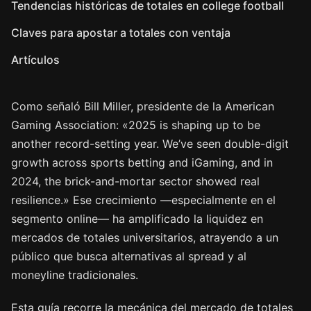
Tendencias históricas de totales en college football
Claves para apostar a totales con ventaja
Artículos
Como señaló Bill Miller, presidente de la American
Gaming Association: «2025 is shaping up to be
another record-setting year. We’ve seen double-digit
growth across sports betting and iGaming, and in
2024, the brick-and-mortar sector showed real
resilience.» Ese crecimiento —especialmente en el
segmento online— ha amplificado la liquidez en
mercados de totales universitarios, atrayendo a un
público que busca alternativas al spread y al
moneyline tradicionales.
Esta guía recorre la mecánica del mercado de totales