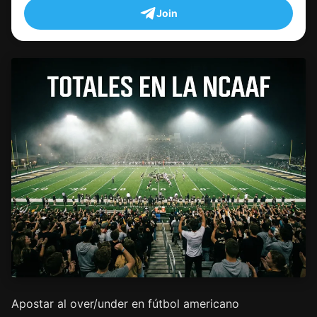
Join
Apostar al over/under en fútbol americano