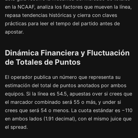
en la NCAAF, analiza los factores que mueven la línea,
repasa tendencias históricas y cierra con claves
prácticas para leer el tempo del partido antes de
apostar.
Dinámica Financiera y Fluctuación
de Totales de Puntos
El operador publica un número que representa su
estimación del total de puntos anotados por ambos
equipos. Si la línea es 54.5, apuestas over si crees que
el marcador combinado será 55 o más, y under si
crees que será 54 o menos. La cuota estándar es −110
en ambos lados (1.91 decimal), con el mismo juice que
el spread.