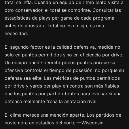
total se infla. Cuando un equipo de ritmo lento visita a
otro conservador, el total se comprime. Consultar las
estadísticas de plays per game de cada programa
antes de apostar al total no es un lujo, es una
necesidad.
El segundo factor es la calidad defensiva, medida no
solo en puntos permitidos sino en eficiencia por drive.
Un equipo puede permitir pocos puntos porque su
ofensiva controla el tiempo de posesión, no porque su
defensa sea elite. Las métricas de puntos permitidos
por drive y yards per play en contra son más fiables
que los puntos por partido brutos para evaluar si una
defensa realmente frena la anotación rival.
El clima merece una mención aparte. Los partidos de
noviembre en estadios del norte —Wisconsin,