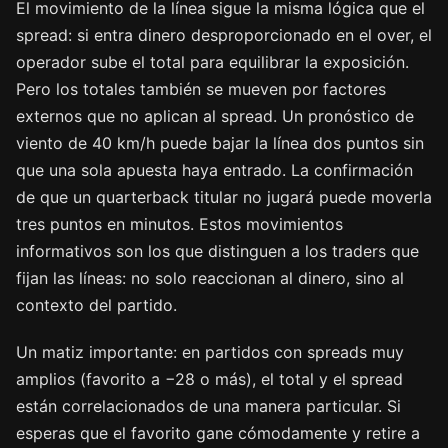
El movimiento de la línea sigue la misma lógica que el
spread: si entra dinero desproporcionado en el over, el
operador sube el total para equilibrar la exposición.
Pero los totales también se mueven por factores
externos que no aplican al spread. Un pronóstico de
viento de 40 km/h puede bajar la línea dos puntos sin
que una sola apuesta haya entrado. La confirmación
de que un quarterback titular no jugará puede moverla
tres puntos en minutos. Estos movimientos
informativos son los que distinguen a los traders que
fijan las líneas: no solo reaccionan al dinero, sino al
contexto del partido.
Un matiz importante: en partidos con spreads muy
amplios (favorito a −28 o más), el total y el spread
están correlacionados de una manera particular. Si
esperas que el favorito gane cómodamente y retire a