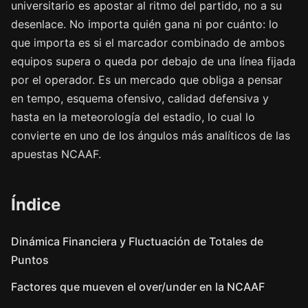
universitario es apostar al ritmo del partido, no a su
desenlace. No importa quién gana ni por cuánto: lo
que importa es si el marcador combinado de ambos
equipos supera o queda por debajo de una línea fijada
por el operador. Es un mercado que obliga a pensar
en tempo, esquema ofensivo, calidad defensiva y
hasta en la meteorología del estadio, lo cual lo
convierte en uno de los ángulos más analíticos de las
apuestas NCAAF.
Índice
Dinámica Financiera y Fluctuación de Totales de
Puntos
Factores que mueven el over/under en la NCAAF