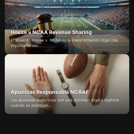
House v NCAA Revenue Sharing
El acuerdo House v. NCAA es la transformación legal más
importante del…
Apuestas Responsable NCAAF
Las apuestas deportivas son una actividad legal y legítima
cuando se practican…