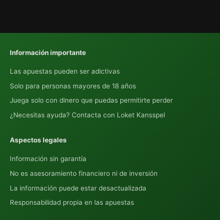
Información importante
Las apuestas pueden ser adictivas
Solo para personas mayores de 18 años
Juega solo con dinero que puedas permitirte perder
¿Necesitas ayuda? Contacta con Loket Kansspel
Aspectos legales
Información sin garantía
No es asesoramiento financiero ni de inversión
La información puede estar desactualizada
Responsabilidad propia en las apuestas