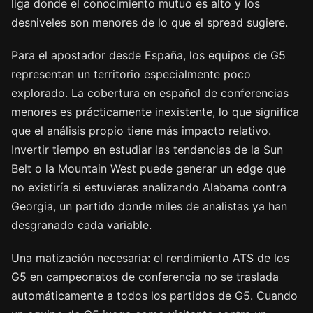
liga donde el conocimiento mutuo es alto y los
desniveles son menores de lo que el spread sugiere.
Para el apostador desde España, los equipos de G5
representan un territorio especialmente poco
explorado. La cobertura en español de conferencias
menores es prácticamente inexistente, lo que significa
que el análisis propio tiene más impacto relativo.
Invertir tiempo en estudiar las tendencias de la Sun
Belt o la Mountain West puede generar un edge que
no existiría si estuvieras analizando Alabama contra
Georgia, un partido donde miles de analistas ya han
desgranado cada variable.
Una matización necesaria: el rendimiento ATS de los
G5 en campeonatos de conferencia no se traslada
automáticamente a todos los partidos de G5. Cuando