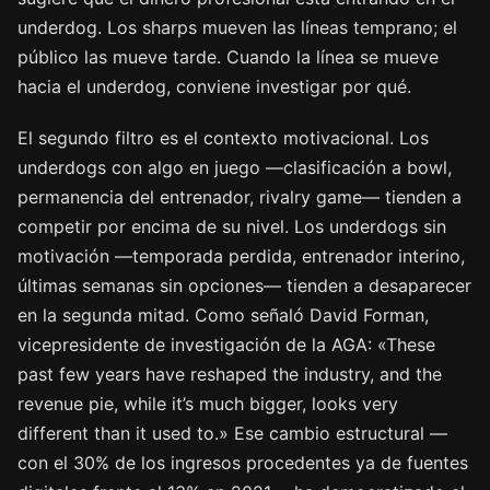
underdog. Los sharps mueven las líneas temprano; el
público las mueve tarde. Cuando la línea se mueve
hacia el underdog, conviene investigar por qué.
El segundo filtro es el contexto motivacional. Los
underdogs con algo en juego —clasificación a bowl,
permanencia del entrenador, rivalry game— tienden a
competir por encima de su nivel. Los underdogs sin
motivación —temporada perdida, entrenador interino,
últimas semanas sin opciones— tienden a desaparecer
en la segunda mitad. Como señaló David Forman,
vicepresidente de investigación de la AGA: «These
past few years have reshaped the industry, and the
revenue pie, while it’s much bigger, looks very
different than it used to.» Ese cambio estructural —
con el 30% de los ingresos procedentes ya de fuentes