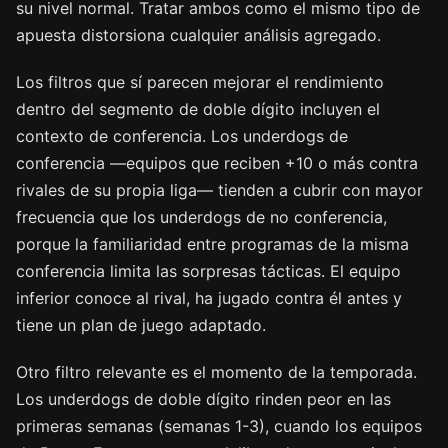
su nivel normal. Tratar ambos como el mismo tipo de
apuesta distorsiona cualquier análisis agregado.
Los filtros que sí parecen mejorar el rendimiento
dentro del segmento de doble dígito incluyen el
contexto de conferencia. Los underdogs de
conferencia —equipos que reciben +10 o más contra
rivales de su propia liga— tienden a cubrir con mayor
frecuencia que los underdogs de no conferencia,
porque la familiaridad entre programas de la misma
conferencia limita las sorpresas tácticas. El equipo
inferior conoce al rival, ha jugado contra él antes y
tiene un plan de juego adaptado.
Otro filtro relevante es el momento de la temporada.
Los underdogs de doble dígito rinden peor en las
primeras semanas (semanas 1-3), cuando los equipos