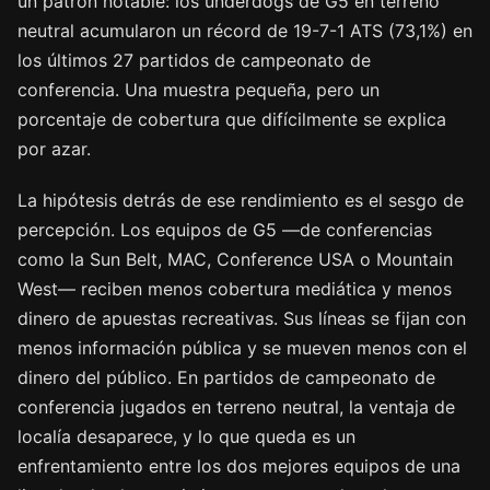
un patrón notable: los underdogs de G5 en terreno
neutral acumularon un récord de 19-7-1 ATS (73,1%) en
los últimos 27 partidos de campeonato de
conferencia. Una muestra pequeña, pero un
porcentaje de cobertura que difícilmente se explica
por azar.
La hipótesis detrás de ese rendimiento es el sesgo de
percepción. Los equipos de G5 —de conferencias
como la Sun Belt, MAC, Conference USA o Mountain
West— reciben menos cobertura mediática y menos
dinero de apuestas recreativas. Sus líneas se fijan con
menos información pública y se mueven menos con el
dinero del público. En partidos de campeonato de
conferencia jugados en terreno neutral, la ventaja de
localía desaparece, y lo que queda es un
enfrentamiento entre los dos mejores equipos de una