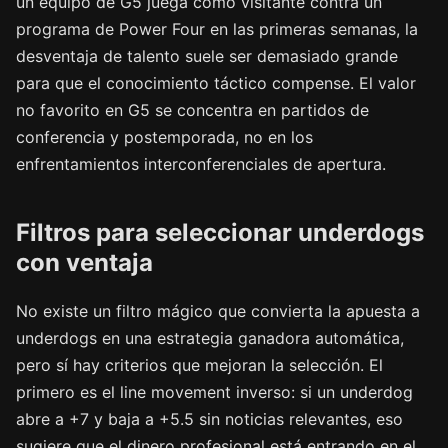
un equipo de G5 juega como visitante contra un
programa de Power Four en las primeras semanas, la
desventaja de talento suele ser demasiado grande
para que el conocimiento táctico compense. El valor
no favorito en G5 se concentra en partidos de
conferencia y postemporada, no en los
enfrentamientos interconferenciales de apertura.
Filtros para seleccionar underdogs
con ventaja
No existe un filtro mágico que convierta la apuesta a
underdogs en una estrategia ganadora automática,
pero sí hay criterios que mejoran la selección. El
primero es el line movement inverso: si un underdog
abre a +7 y baja a +5.5 sin noticias relevantes, eso
sugiere que el dinero profesional está entrando en el